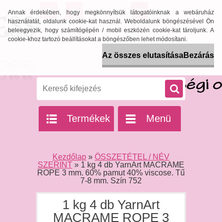
0 db / 0 Ft
Annak érdekében, hogy megkönnyítsük látogatóinknak a webáruház
használatát, oldalunk cookie-kat használ. Weboldalunk böngészésével Ön
beleegyezik, hogy számítógépén / mobil eszközén cookie-kat tároljunk. A
cookie-khoz tartozó beállításokat a böngészőben lehet módosítani.
Az összes elutasítása
Bezárás
Termékek
Menü
Kezdőlap
»
ÖSSZETÉTEL / NÉV
SZERINT
»
1 kg 4 db YarnArt MACRAME
ROPE 3 mm. 60% pamut 40% viscose. Tű
7-8 mm. Szín 752
1 kg 4 db YarnArt
MACRAME ROPE 3